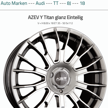
Auto Marken
---
Audi
---
TT
---
8J
---
18
AZEV Y Titan glanz Einteilig
V + H 8.00 x 18 ET 35 - 50 5x112